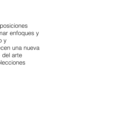
posiciones
mar enfoques y
o y
ecen una nueva
 del arte
olecciones