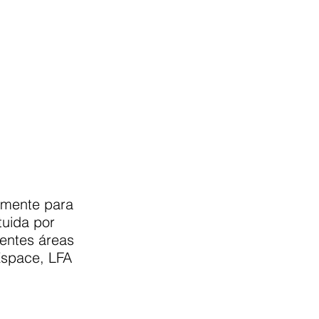
almente para
tuida por
rentes áreas
Espace, LFA