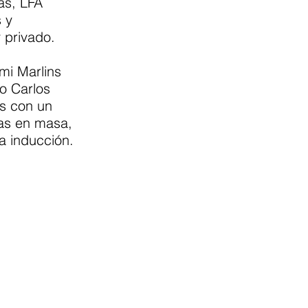
as, LFA
 y
 privado.
mi Marlins
co Carlos
as con un
das en masa,
a inducción.